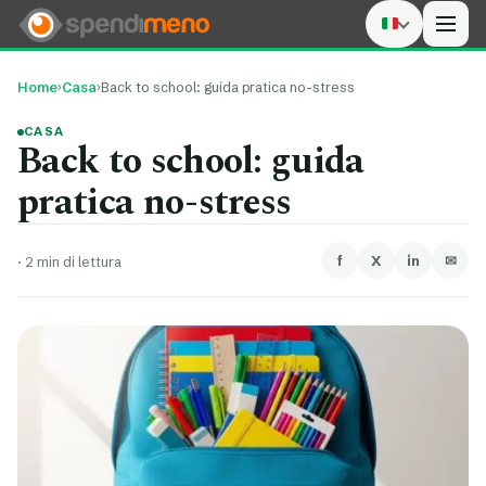
Men
Home
›
Casa
›
Back to school: guida pratica no-stress
CASA
Back to school: guida
pratica no-stress
f
X
in
✉
·
2 min di lettura